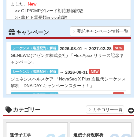
ました。
New!
>>
GLP/GMPグレード対応動物試験
>>
非ヒト霊長類in vivo試験
研究機器オンライン
2026-06-19
ユーロフィンジェノミクス株式会社 8製品追
受託キャンペーン情報一覧
キャンペーン
加しました。
ラボプランニング
>>
ロングリードシーケンス解析
>>
一細胞解析
シーケンス（塩基配列）解析
2026-08-01 ～ 2027-02-28
NEW
実験フローガイド
>>
オミックスデータ解析
GENEWIZ(アゼンタ株式会社) 「Flex Apex リリース記念キ
>>
マルチオミックス受託解析サービス
ャンペーン」
>>
プロテオーム解析
ワケンG オンラインショップ
シーケンス（塩基配列）解析
～ 2026-08-31
NEW
>>
リピドーム / メタボローム解析
ジェネシスヘルスケア 「NovaSeq X Plus 次世代シーケンス
>>
Seer解析
和研薬 ホームページ
解析 DNA DAY キャンペーンスタート！」
>>
NGS解析
シーケンス（塩基配列）解析
2026-08-03 ～ 2026-10-31
NEW
2026-06-19
KOTAIバイオテクノロジーズ株式会社 1製品
ジェネシスヘルスケア 「シングルセル（核）解析キャンペ
追加しました。
ーン」
カテゴリー
カテゴリー一覧
>>
バルクRNA-seqデータ解析
質量分析・試料分析
2026-07-13 ～ 2026-09-30
2026-06-17
KOTAIバイオテクノロジーズ株式会社 1製品
富士フイルム和光純薬 「メタボローム解析受託試験キャン
追加しました。
ペーン」
遺伝子工学
遺伝子発現解析
>>
シングルセルRNA-seq・空間トランスクリプトームデ