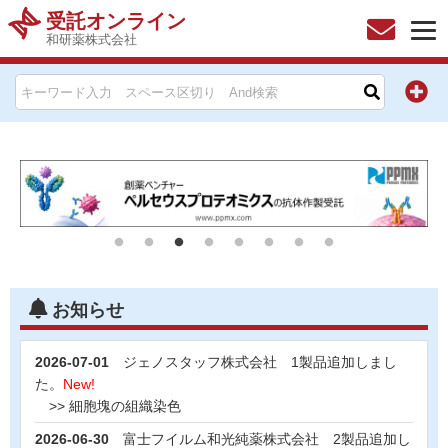
受託オンライン
和研薬株式会社
HOME
お問い合わせ
お知らせ
キャンペーン情報一覧
製品カテゴリー一覧
お知らせ
メーカー別索引
2026-07-01
ジェノスタッフ株式会社 1製品追加しまし
た。
New!
販売元別索引
>>
細胞塊の組織染色
2026-06-30
富士フイルム和光純薬株式会社 2製品追加し
ご利用ガイド