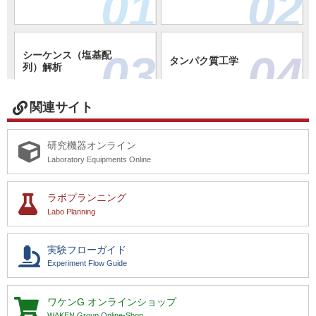
01
02
ータ解析
質量分析・試料分析
2026-07-10 ～ 2026-09-30
セツロテック 「＜Web限定＞キャンペーン 初回半額から
2026-06-10
バイオインサイト株式会社 1製品追加しまし
始めるキラルアミノ酸分析トライアルキャンペーン」
た。
03
04
シーケンス（塩基配
タンパク質工学
>>
カスタムdsRNA合成サービス
列）解析
細胞解析・作製・培養
2026-07-10 ～ 2026-08-31
セツロテック 「＜7-8月 アカデミア限定！＞VIKING ノック
2026-06-04
GxD株式会社 2製品追加しました。
アウト細胞作製 特価キャンペーン」
>>
Integrated Oimcs解析
関連サイト
05
06
>>
Spatial Proteomics解析
細胞解析・作製・培
遺伝子発現解析
2026-07-13 ～ 2026-09-30
抗体作製
養
アクティブ・モティフ 「受託サマーキャンペーン 対象サ
2026-05-27
オリエンタル酵母工業株式会社 を新規追加
研究機器オンライン
ービス 20％OFF！」
しました。
Laboratory Equipments Online
>>
【ヒト検体】 血中NAD測定受託サービス
～ 2027-03-31
07
08
ベクタービルダー（VectorBuilder） 「新規ユーザー様初回
動物実験
病理標本作製・検査
ラボプランニング
2026-05-26
フナコシ株式会社 1製品追加しました。
注文限定 10%OFF」
Labo Planning
>>
食品・化粧品の細胞評価サービス
～ 2027-03-31
2026-05-08
KOTAI バイオテクノロジーズ株式会社 1製
アッセイ系構築・試
ベクタービルダー（VectorBuilder） 「お友達紹介キャンペ
実験フローガイド
09
10
品追加しました。
有機・無機合成
薬調整・研究支援ツ
ーン」
Experiment Flow Guide
>>
MACSima 多重タンパク質発現解析
ール
遺伝子工学
2026-06-15 ～ 2026-08-31
2026-05-08
株式会社セツロテック 14製品追加しまし
スクラム 「ペプチド修飾50%OFFキャンペーン」
ワケンG
オンラインショップ
た。
WAKEN Group Online-Shop