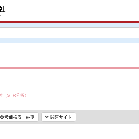
。
験（STR分析）
参考価格表・納期
関連サイト