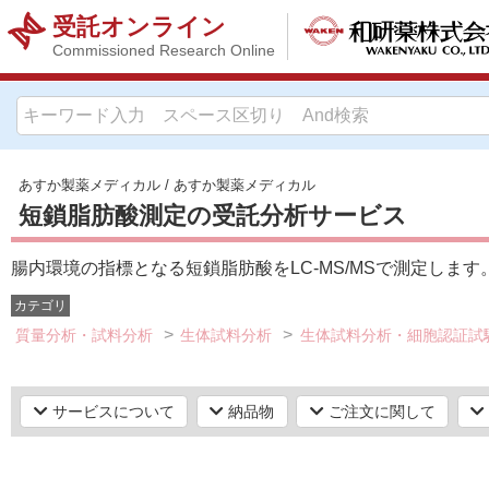
受託オンライン
Commissioned Research Online
あすか製薬メディカル
/
あすか製薬メディカル
短鎖脂肪酸測定の受託分析サービス
腸内環境の指標となる短鎖脂肪酸をLC-MS/MSで測定します
カテゴリ
質量分析・試料分析
生体試料分析
生体試料分析・細胞認証試
サービスについて
納品物
ご注文に関して