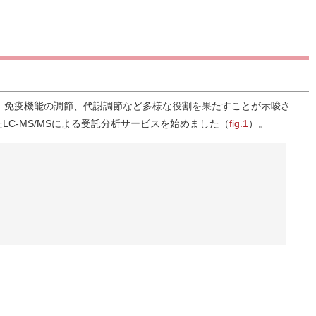
、免疫機能の調節、代謝調節など多様な役割を果たすことが示唆さ
C-MS/MSによる受託分析サービスを始めました（
fig.1
）。