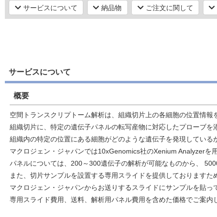
サービスについて
納品物
ご注文に関して
サービスについて
概要
空間トランスクリプトーム解析は、組織切片上の各細胞の位置情報
組織切片に、特定の遺伝子パネルの転写産物に対応したプローブを
組織内の特定の位置にある細胞がどのような遺伝子を発現している
マクロジェン・ジャパンでは10xGenomics社のXenium Analy
パネルについては、200～300遺伝子の解析が可能なものから、 
また、切片サンプルを設置する専用スライドを提供しておりますた
マクロジェン・ジャパンからお送りするスライドにサンプルを貼っ
専用スライド費用、送料、解析用パネル費用を含めた価格でご案内