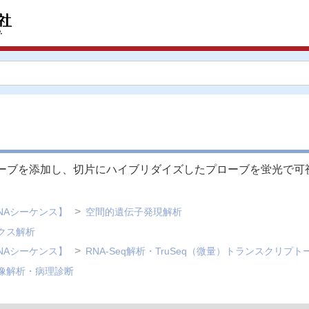
ーブを添加し、切片にハイブリダイズしたプローブを蛍光で可
NAシーケンス】
空間的遺伝子発現解析
クス解析
NAシーケンス】
RNA-Seq解析・TruSeq（微量）トランスクリプ
像解析・病理診断