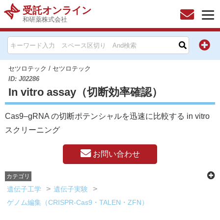
受託オンライン
和研薬株式会社
HOME
お問い合わせ
セツロテック
/
セツロテック
ID: J02286
In vitro assay（切断効率確認）
お知らせ
Cas9–gRNA の切断ポテンシャルを迅速に比較する in vitro
キャンペーン情報一覧
スクリーニング
製品カテゴリー一覧
お問い合わせ
メーカー別索引
カテゴリ
遺伝子工学
遺伝子実験
販売元別索引
ゲノム編集（CRISPR-Cas9・TALEN・ZFN）
ご利用ガイド