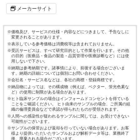
メーカーサイト
※価格及び、サービスの仕様・内容などにつきまして、予告なしに
変更されることがあります。
※表示している参考価格は消費税等は含まれておりません。
※受託サービスは、すべて研究目的として作業を行います。その他
の目的（医療品・食品の製造・品質管理や医療診断など）には使
用しないで下さい。
※納期は参考納期です。諸事情により、前後する場合がございま
す。納期の詳細については個別にお問い合わせください。
※会社名・サービス名などは、各社の商標・登録商標です。
※納品物によっては、その構成物（例えば、ベクター、蛍光色素な
ど）の使用に制限がある場合があります。
※ヒト臨床サンプルの場合はインフォームドコンセントを得ている
ことをご確認ください。 ヒト由来のサンプルの場合、ご所属の組
織の倫理委員会などで承認が得られたものが受領されます。
※人間への感染性が疑われるサンプルに関しては、お受けできない
可能性がございます。
※サンプルの保管および返却を行っていない場合があります。お客
様より提供いただいたサンプルおよび解析データ等は、業務終了
後、廃棄される場合がございます。