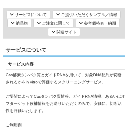
サービスについて
ご提供いただくサンプル／情報
研究機器オンライン
納品物
ご注文に関して
参考価格表・納期
関連サイト
ラボプランニング
サービスについて
実験フローガイド
サービス内容
ワケンG オンラインショップ
Cas酵素タンパク質とガイドRNAを用いて、対象DNA配列が切断
和研薬 ホームページ
されるかをin vitroで評価するスクリーニングサービス。
ご要望によってCasタンパク質情報、ガイドRNA情報、あるいはオ
フターゲット候補情報をお送りいただくのみで、安価に、切断活
性を評価いたします。
ご利用例