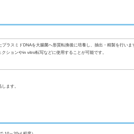
たプラスミドDNAを大腸菌へ形質転換後に培養し、抽出・精製を行い
ョンやin vitro転写などに使用することが可能です。
納品します。
。
で 10～20μL程度）