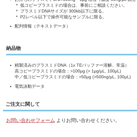
＊ 低コピープラスミドの場合は、事前にご相談ください。
＊ プラスミドDNAサイズが 300kb以下に限る。
＊ P2レベル以下で操作可能なサンプルに限る。
配列情報（テキストデータ）
納品物
精製済みのプラスミドDNA（1x TEバッファー溶解、常温）
高コピープラスミドの場合：>100μg (> 1μg/μL, 100μL)
中／低コピープラスミドの場合：>50μg (>500ng/μL, 100μL)
電気泳動データ
ご注文に関して
お問い合わせフォーム
よりお問い合わせください。