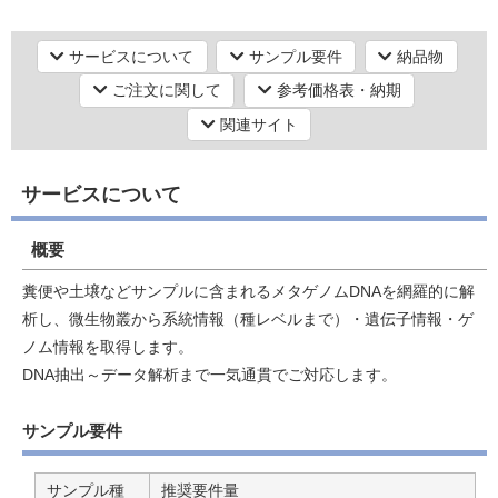
シーケンス（塩基配列）解析
次世代シーケンス（NGS）解析【ゲノムDNAシーケンス】
サービスについて
サンプル要件
納品物
メタゲノム解析・メタトランスクリプトーム解析
研究機器オンライン
ご注文に関して
参考価格表・納期
関連サイト
ラボプランニング
サービスについて
実験フローガイド
概要
ワケンG オンラインショップ
糞便や土壌などサンプルに含まれるメタゲノムDNAを網羅的に解
和研薬 ホームページ
析し、微生物叢から系統情報（種レベルまで）・遺伝子情報・ゲ
ノム情報を取得します。
DNA抽出～データ解析まで一気通貫でご対応します。
サンプル要件
サンプル種
推奨要件量