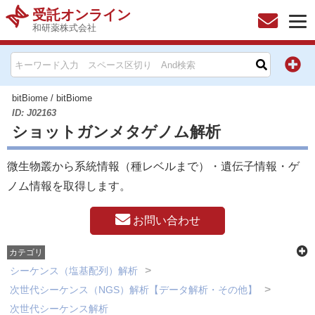
受託オンライン
和研薬株式会社
HOME
お問い合わせ
bitBiome
/
bitBiome
ID: J02163
ショットガンメタゲノム解析
お知らせ
微生物叢から系統情報（種レベルまで）・遺伝子情報・ゲ
キャンペーン情報一覧
ノム情報を取得します。
製品カテゴリー一覧
お問い合わせ
メーカー別索引
カテゴリ
シーケンス（塩基配列）解析
販売元別索引
次世代シーケンス（NGS）解析【データ解析・その他】
次世代シーケンス解析
ご利用ガイド