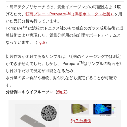
・島津テクノリサーチでは、質量イメージングの可能性をより広
TM
げるため、
転写プレートPoropare
（浜松ホトニクス社製）
を用
いた受託分析も行っています。
TM
Poropare
は浜松ホトニクス社のもつ独自のガラス成形技術と成
膜技術により実現した、質量分析用の前処理サポートアイテムと
なっています。（
fig.6
）
切片作製が困難であるサンプルは、従来のイメージングでは測定
TM
ができませんでした。しかし、 Poropare
はサンプルの断面を押
し付けるだけで測定が可能となるため、
水分量の多い食品や植物、貼付剤なども測定することが可能で
す。
分析例～キウイフルーツ～（
fig.7
）
fig.7 分析例