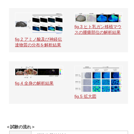
fig.3 ヒト乳ガン移植マウ
スの腫瘍部位の解析結果
fig.2 アミノ酸及び神経伝
達物質の分布を解析結果
fig.4 全身の解析結果
fig.5 拡大図
＜試験の流れ＞