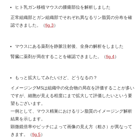
ヒト乳ガン移植マウスの腫瘍部位を解析しました
正常組織部とガン組織部でそれぞれ異なるリン脂質の分布を確
認できました。（
fig.3
）
マウスにある薬剤を静脈注射後、全身の解析をしました
腎臓に薬剤が局在することを確認できました。（
fig.4
）
もっと拡大してみたいけど、どうなるの？
イメージングMSは組織中の化合物の局在を評価することが多い
ですが、細胞が見える程度にまで拡大して評価したいという要
望もございます。
一例として、マウス精巣におけるリン脂質のイメージング解析
結果を示します。
顕微鏡倍率やピッチによって画像の見え方（粗さ）が異なって
きます。（
fig.5
）