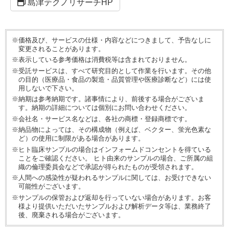
島津テクノリサーチHP
※価格及び、サービスの仕様・内容などにつきまして、予告なしに
変更されることがあります。
※表示している参考価格は消費税等は含まれておりません。
※受託サービスは、すべて研究目的として作業を行います。その他
の目的（医療品・食品の製造・品質管理や医療診断など）には使
用しないで下さい。
※納期は参考納期です。諸事情により、前後する場合がございま
す。納期の詳細については個別にお問い合わせください。
※会社名・サービス名などは、各社の商標・登録商標です。
※納品物によっては、その構成物（例えば、ベクター、蛍光色素な
ど）の使用に制限がある場合があります。
※ヒト臨床サンプルの場合はインフォームドコンセントを得ている
ことをご確認ください。 ヒト由来のサンプルの場合、ご所属の組
織の倫理委員会などで承認が得られたものが受領されます。
※人間への感染性が疑われるサンプルに関しては、お受けできない
可能性がございます。
※サンプルの保管および返却を行っていない場合があります。お客
様より提供いただいたサンプルおよび解析データ等は、業務終了
後、廃棄される場合がございます。