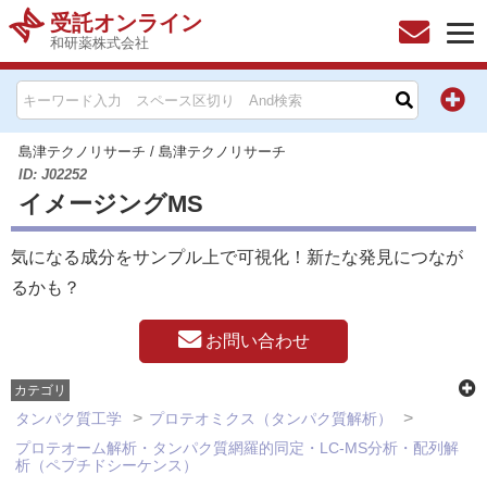
受託オンライン
和研薬株式会社
HOME
お問い合わせ
島津テクノリサーチ
/
島津テクノリサーチ
ID: J02252
イメージングMS
お知らせ
気になる成分をサンプル上で可視化！新たな発見につなが
キャンペーン情報一覧
るかも？
製品カテゴリー一覧
お問い合わせ
メーカー別索引
カテゴリ
タンパク質工学
プロテオミクス（タンパク質解析）
販売元別索引
プロテオーム解析・タンパク質網羅的同定・LC-MS分析・配列解
析（ペプチドシーケンス）
ご利用ガイド