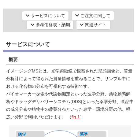
質量分析・試料分析
プロテオーム解析
LC-MS解析
質量分析・試料分析
プロテオーム解析
サービスについて
ご注文に関して
糖脂質（LPS，エンドトキシン）関連
研究機器オンライン
参考価格表・納期
関連サイト
ラボプランニング
サービスについて
実験フローガイド
概要
ワケンG オンラインショップ
イメージングMSとは、光学顕微鏡で観察された形態画像と、質量
分析計によって得られた質量情報を重ねることで、サンプル中に
和研薬 ホームページ
おける化合物の分布を可視化する技術です。
バイオマーカー探索や代謝物測定といった医学分野、薬物動態解
析やドラッグデリバリーシステム(DDS)といった薬学分野、食品中
の成分分布や植物中の農薬分布といった農学・環境分野の他、幅
広い分野で利用いただけます。 （
fig.1
）