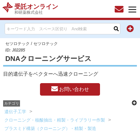
受託オンライン
和研薬株式会社
HOME
お問い合わせ
セツロテック
/
セツロテック
ID: J02285
DNAクローニングサービス
お知らせ
目的遺伝子をベクターへ迅速クローニング
キャンペーン情報一覧
お問い合わせ
製品カテゴリー一覧
カテゴリ
メーカー別索引
遺伝子工学
クローニング・核酸抽出・精製・ライブラリー作製
販売元別索引
プラスミド構築（クローニング）・精製・製造
ご利用ガイド