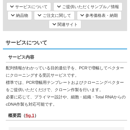
サービスについて
ご提供いただくサンプル／情報
納品物
ご注文に関して
参考価格表・納期
研究機器オンライン
関連サイト
ラボプランニング
サービスについて
実験フローガイド
サービス内容
ワケンG オンラインショップ
配列情報がわかっている目的遺伝子を、PCRで増幅してベクター
にクローニングする受託サービスです。
和研薬 ホームページ
標準では、PCR増幅用テンプレートおよびクローニングベクター
をご提供いただくだけで、クローン作製を行います。
必要に応じて、プライマー設計や、細胞・組織・Total RNAからの
cDNA作製も対応可能です。
概要図（
fig.1
）