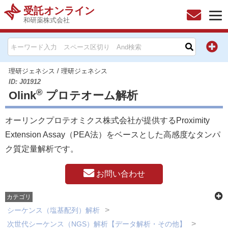
受託オンライン
和研薬株式会社
HOME
お問い合わせ
理研ジェネシス
/
理研ジェネシス
ID: J01912
®
Olink
プロテオーム解析
お知らせ
オーリンクプロテオミクス株式会社が提供するProximity
キャンペーン情報一覧
Extension Assay（PEA法）をベースとした高感度なタンパ
製品カテゴリー一覧
ク質定量解析です。
メーカー別索引
お問い合わせ
カテゴリ
販売元別索引
シーケンス（塩基配列）解析
次世代シーケンス（NGS）解析【データ解析・その他】
ご利用ガイド