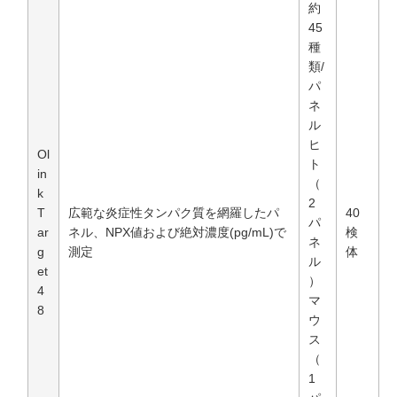
約
45
種
類/
パ
ネ
ル
ヒ
Ol
ト
in
（
k
2
T
広範な炎症性タンパク質を網羅したパ
40
パ
ar
ネル、NPX値および絶対濃度(pg/mL)で
検
ネ
g
測定
体
ル
et
）
4
マ
8
ウ
ス
（
1