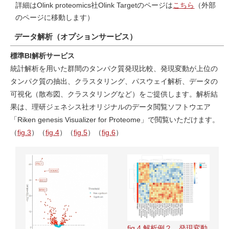
詳細はOlink proteomics社Olink Targetのページは
こちら
（外部
のページに移動します）
データ解析（オプションサービス）
標準BI解析サービス
統計解析を用いた群間のタンパク質発現比較、発現変動が上位の
タンパク質の抽出、クラスタリング、パスウェイ解析、データの
可視化（散布図、クラスタリングなど）をご提供します。解析結
果は、理研ジェネシス社オリジナルのデータ閲覧ソフトウエア
「Riken genesis Visualizer for Proteome」で閲覧いただけます。
（
fig.3
）（
fig.4
）（
fig.5
）（
fig.6
）
fig.4 解析例２ 発現変動