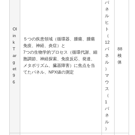
パ
ネ
ル
ヒ
Ol
ト
in
（
５つの疾患領域（循環器、腫瘍、腫瘍
k
12
免疫、神経、炎症）と
T
パ
88
7つの生物学的プロセス（循環代謝、細
ar
ネ
検
胞調節、神経探索、免疫反応、発達、
g
ル
体
メタボリズム、臓器障害）に焦点を当
et
）
てたパネル、NPX値の測定
9
マ
6
ウ
ス
（
1
パ
ネ
ル
）