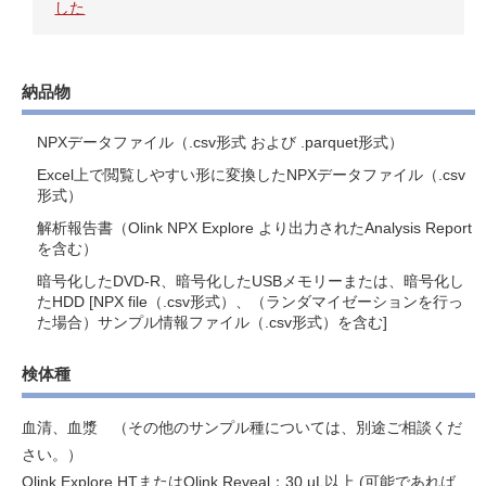
した
納品物
NPXデータファイル（.csv形式 および .parquet形式）
Excel上で閲覧しやすい形に変換したNPXデータファイル（.csv
形式）
解析報告書（Olink NPX Explore より出力されたAnalysis Report
を含む）
暗号化したDVD-R、暗号化したUSBメモリーまたは、暗号化し
たHDD [NPX file（.csv形式）、（ランダマイゼーションを行っ
た場合）サンプル情報ファイル（.csv形式）を含む]
検体種
血清、血漿 （その他のサンプル種については、別途ご相談くだ
さい。）
Olink Explore HTまたはOlink Reveal：30 µL以上 (可能であれば