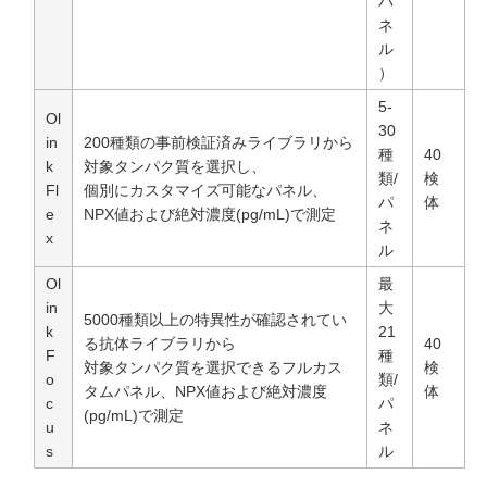
パ
ネ
ル
）
5-
Ol
30
in
200種類の事前検証済みライブラリから
種
40
k
対象タンパク質を選択し、
類/
検
Fl
個別にカスタマイズ可能なパネル、
パ
体
e
NPX値および絶対濃度(pg/mL)で測定
ネ
x
ル
Ol
最
in
大
5000種類以上の特異性が確認されてい
k
21
る抗体ライブラリから
40
F
種
対象タンパク質を選択できるフルカス
検
o
類/
タムパネル、NPX値および絶対濃度
体
c
パ
(pg/mL)で測定
u
ネ
s
ル