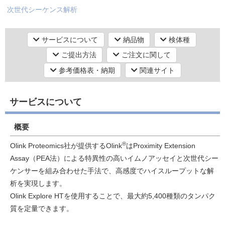
次世代シーケンス解析
シーケンス（塩基配列）解析
研究機器オンライン
次世代シーケンス（NGS）解析【ゲノムDNAシーケンス】
サービスについて
納品物
検体種
高感度プロテオーム解析
ご提出方法
ご注文に関して
ラボプランニング
タンパク質工学
プロテオミクス（タンパク質解析）
参考価格表・納期
関連サイト
プロテオーム解析・タンパク質網羅的同定・LC-MS分析・配列解
析（ペプチドシーケンス）
実験フローガイド
サービスについて
タンパク質工学
プロテオミクス（タンパク質解析）
ワケンG オンラインショップ
血漿プロテオーム解析
概要
和研薬 ホームページ
®
Olink Proteomics社が提供するOlink
はProximity Extension
Assay（PEA法）による特異性の高いイムノアッセイと次世代シー
ケンサーを組み合わせた手法で、高感度でハイスループットな解
析を実現します。
Olink Explore HTを使用することで、最大約5,400種類のタンパク
質を定量できます。