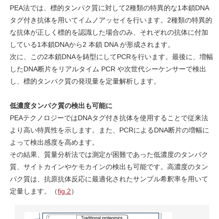
PEA法では、標的タンパク質に対して2種類の特異的な1本鎖DNA
タグ付き抗体を用いてイムノアッセイを行います。2種類の特異的
な抗体が正しく標的を認識した場合のみ、それぞれの抗体に付加
している1本鎖DNAから2 本鎖 DNA が形成されます。
次に、この2本鎖DNAを鋳型にしてPCRを行います。最後に、増幅
したDNA断片をリアルタイム PCR や次世代シーケンサーで検出
し、標的タンパク質の発現量を定量解析します。
低濃度タンパク質の検出も可能に
PEAテクノロジーではDNAタグ付き抗体を使用することで従来法
より高い特異性を示します。また、PCRによるDNA断片の増幅に
よって検出感度を高めます。
その結果、質量分析法では測定が困難であった低濃度のタンパク
質、サイトカインやケモカインの検出も可能です。高濃度のタン
パク質は、抗原抗体反応に最適化されたサンプル希釈率を用いて
定量します。（
fig.2
）