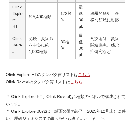
Olink
最
Explo
172検
低
網羅的解析、多
約5,400種類
re
体
30
様な領域に対応
HT
μL
最
Olink
免疫・炎症系
免疫応答、炎症
86検
低
Reve
を中心に約
関連疾患、感染
体
30
al
1,000種類
症研究など
μL
Olink Explore HTのタンパク質リストは
こちら
Olink Revealのタンパク質リストは
こちら
＊ Olink Explore HT、Olink Revealは1種類のパネルで構成されて
います。
＊ Olink Explore 3072は、試薬の販売終了（2025年12月末）に伴
い、理研ジェネシスでの取り扱いも終了いたしました。