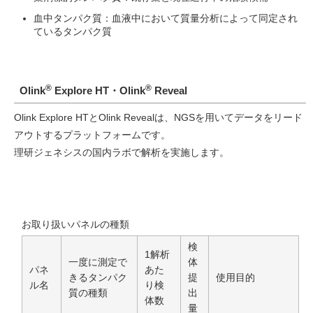
血中タンパク質：血液中において質量分析によって同定され
ているタンパク質
®
®
Olink
Explore HT・Olink
Reveal
Olink Explore HTとOlink Revealは、NGSを用いてデータをリード
アウトするプラットフォームです。
理研ジェネシスの国内ラボで解析を実施します。
お取り扱いパネルの種類
検
1解析
一度に測定で
体
パネ
あた
きるタンパク
提
使用目的
ル名
り検
質の種類
出
体数
量