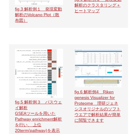
解析のクラスタリング＋
fig.3 解析例１ 発現変動
ヒートマップ
解析のVolcano Plot（散
布図）
fig.6 解析例4 Riken
genesis Visualizer for
fig.5 解析例３ パスウェ
Proteome 理研ジェネ
イ解析
シスオリジナルのソフト
GSEAツールを用いた
ウエアで解析結果が簡単
Pathway enrichment解析
に閲覧できます
を行い、 上位
20term(pathway)を表示