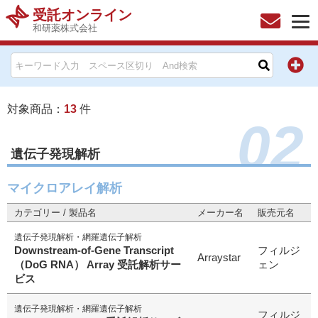
受託オンライン
和研薬株式会社
HOME
お問い合わせ
対象商品：
13
件
02
お知らせ
遺伝子発現解析
キャンペーン情報一覧
マイクロアレイ解析
製品カテゴリー一覧
カテゴリー / 製品名
メーカー名
販売元名
遺伝子発現解析・網羅遺伝子解析
メーカー別索引
Downstream-of-Gene Transcript
フィルジ
Arraystar
（DoG RNA） Array 受託解析サー
ェン
販売元別索引
ビス
遺伝子発現解析・網羅遺伝子解析
ご利用ガイド
フィルジ