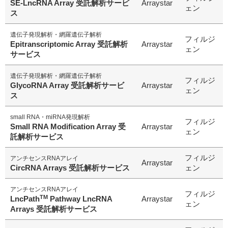
SE-LncRNA Array 受託解析サービ
Arraystar
ェン
ス
遺伝子発現解析・網羅遺伝子解析
研究機器オンライン
フィルジ
Epitranscriptomic Array 受託解析
Arraystar
ェン
サービス
ラボプランニング
遺伝子発現解析・網羅遺伝子解析
フィルジ
GlycoRNA Array 受託解析サービ
Arraystar
実験フローガイド
ェン
ス
ワケンG オンラインショップ
small RNA・miRNA発現解析
フィルジ
Small RNA Modification Array 受
Arraystar
ェン
託解析サービス
和研薬 ホームページ
フィルジ
アンチセンスRNAアレイ
Arraystar
CircRNA Arrays 受託解析サービス
ェン
アンチセンスRNAアレイ
フィルジ
TM
LncPath
Pathway LncRNA
Arraystar
ェン
Arrays 受託解析サービス