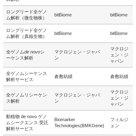
ロングリード全ゲノ
bitBiome
bitBiome
ム解析（微生物株）
ロングリード全ゲノ
bitBiome
bitBiome
ム解析（真核生物）
マクロジ
全ゲノム
de novo
シ
マクロジェン・ジャパ
ェン・ジ
ーケンス解析
ン
ャパン
全ゲノムシーケンス
倉敷紡績
倉敷紡績
解析サービス
マクロジ
全ゲノムリシーケン
マクロジェン・ジャパ
ェン・ジ
ス解析
ン
ャパン
動植物 de novo ゲノ
Biomarker
フィルジ
ムシークエンス 受託
Technologies(BMKGene)
ェン
解析サービス