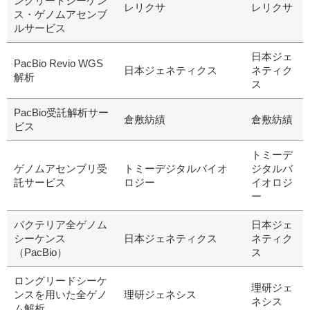
ングリードシーケン
レリクサ
レリクサ
ス・ゲノムアセンブ
ルサービス
研究機器オンライン
日本ジェ
PacBio Revio WGS
日本ジェネティクス
ネティク
解析
ス
ラボプランニング
PacBio受託解析サー
倉敷紡績
倉敷紡績
実験フローガイド
ビス
トミーデ
ワケンG オンラインショップ
ゲノムアセンブリ受
トミーデジタルバイオ
ジタルバ
託サービス
ロジー
イオロジ
和研薬 ホームページ
ー
バクテリア全ゲノム
日本ジェ
シーケンス
日本ジェネティクス
ネティク
（PacBio）
ス
ロングリードシーケ
理研ジェ
ンスを用いた全ゲノ
理研ジェネシス
ネシス
ム解析