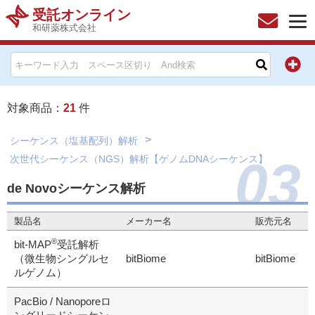
受託オンライン
和研薬株式会社
HOME
お問い合わせ
対象商品：
21
件
お知らせ
シーケンス（塩基配列）解析
03
次世代シーケンス（NGS）解析【ゲノムDNAシーケンス】
キャンペーン情報一覧
de Novoシーケンス解析
製品カテゴリー一覧
製品名
メーカー名
販売元名
メーカー別索引
®
bit-MAP
受託解析
（微生物シングルセ
bitBiome
bitBiome
ルゲノム）
販売元別索引
PacBio / Nanoporeロ
ご利用ガイド