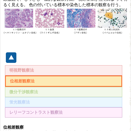
るく見える。 色の付いている標本や染色した標本の観察を行う。
明視野観察法
位相差観察法
微分干渉観察法
蛍光観察法
レリーフコントラスト観察法
位相差観察