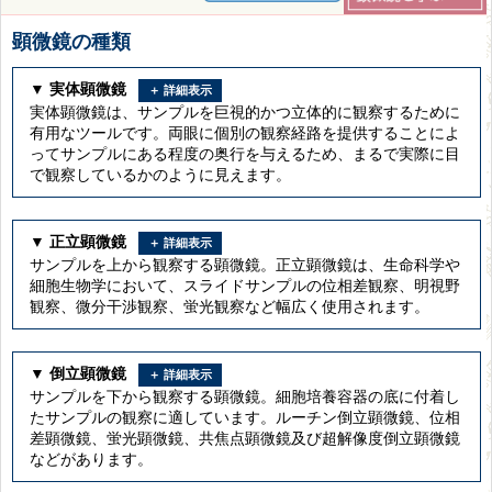
顕微鏡の種類
▼ 実体顕微鏡
実体顕微鏡は、サンプルを巨視的かつ立体的に観察するために
有用なツールです。両眼に個別の観察経路を提供することによ
ってサンプルにある程度の奥行を与えるため、まるで実際に目
で観察しているかのように見えます。
▼ 正立顕微鏡
サンプルを上から観察する顕微鏡。正立顕微鏡は、生命科学や
細胞生物学において、スライドサンプルの位相差観察、明視野
観察、微分干渉観察、蛍光観察など幅広く使用されます。
▼ 倒立顕微鏡
サンプルを下から観察する顕微鏡。細胞培養容器の底に付着し
たサンプルの観察に適しています。ルーチン倒立顕微鏡、位相
差顕微鏡、蛍光顕微鏡、共焦点顕微鏡及び超解像度倒立顕微鏡
などがあります。