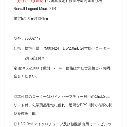
ご好評につき延長
【和研薬限定】微量冷却高速遠心機
Sorvall Legend Micro 21R
限定5台の★超特価★
型番：75002447
仕様：標準付属 75003424 1,5/2.0mL 24本掛けローター
2年保証付き
定価:￥562,000（税別）- ⇒ 価格は弊社営業担当へお問
合せください。
◎準付属のローターはバイオセーフティー対応のClickSeal
リッド付。化学薬品耐性に優れ、透明なPPSU製で内部の状
態を確認可能
◎1.5/2.0mLマイクロチューブ及び核酸抽出用ミニスピンカ