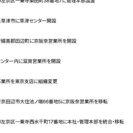
市左京区一乗寺築田町38番地7に管理本部設置
県草津市に草津センター開設
府綴喜郡田辺町に京阪奈営業所を開設
センター内に滋賀営業所を開設
事業所を東京支店に組織変更
府京田辺市大住池ノ端66番地5に京阪奈営業所を移転
市左京区一乗寺西水干町17番地に本社・管理本部を統合・移転