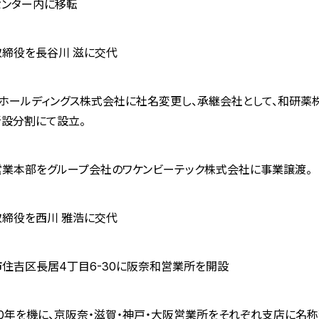
センター内に移転
取締役を長谷川 滋に交代
ホールディングス株式会社に社名変更し、承継会社として、和研薬
新設分割にて設立。
営業本部をグループ会社のワケンビーテック株式会社に事業譲渡。
取締役を西川 雅浩に交代
住吉区長居4丁目6-30に阪奈和営業所を開設
0年を機に、京阪奈・滋賀・神戸・大阪営業所をそれぞれ支店に名