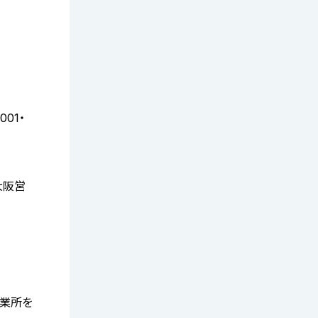
01・
大阪営
営業所を