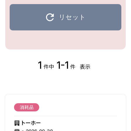
リセット
1
1-1
件中
件
表示
消耗品
トーホー