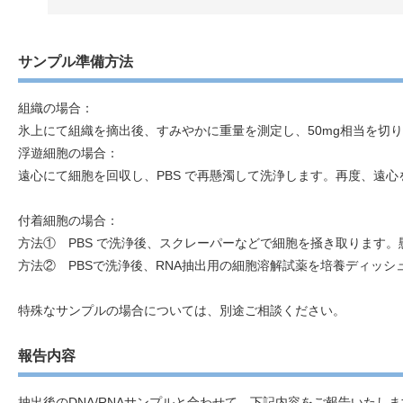
サンプル準備方法
組織の場合：
氷上にて組織を摘出後、すみやかに重量を測定し、50mg相当を切
浮遊細胞の場合：
遠心にて細胞を回収し、PBS で再懸濁して洗浄します。再度、遠
付着細胞の場合：
方法① PBS で洗浄後、スクレーパーなどで細胞を掻き取ります
方法② PBSで洗浄後、RNA抽出用の細胞溶解試薬を培養ディッ
特殊なサンプルの場合については、別途ご相談ください。
報告内容
抽出後のDNA/RNAサンプルと合わせて、下記内容をご報告いたし