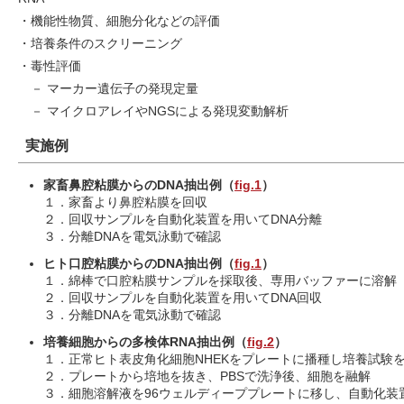
・機能性物質、細胞分化などの評価
・培養条件のスクリーニング
・毒性評価
－ マーカー遺伝子の発現定量
－ マイクロアレイやNGSによる発現変動解析
実施例
家畜鼻腔粘膜からのDNA抽出例（
fig.1
）
１．家畜より鼻腔粘膜を回収
２．回収サンプルを自動化装置を用いてDNA分離
３．分離DNAを電気泳動で確認
ヒト口腔粘膜からのDNA抽出例（
fig.1
）
１．綿棒で口腔粘膜サンプルを採取後、専用バッファーに溶解
２．回収サンプルを自動化装置を用いてDNA回収
３．分離DNAを電気泳動で確認
培養細胞からの多検体RNA抽出例（
fig.2
）
１．正常ヒト表皮角化細胞NHEKをプレートに播種し培養試験
２．プレートから培地を抜き、PBSで洗浄後、細胞を融解
３．細胞溶解液を96ウェルディーププレートに移し、自動化装置