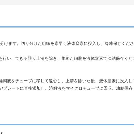
り分けます。切り分けた組織を素早く液体窒素に投入し、冷凍保存くだ
心を行い、できる限り上清を除き、集めた細胞を液体窒素で凍結保存くだ
。懸濁液をチューブに移して遠心し、上清を除いた後、液体窒素に投入し
シュ/プレートに直接添加し、溶解液をマイクロチューブに回収、凍結保存
ます。