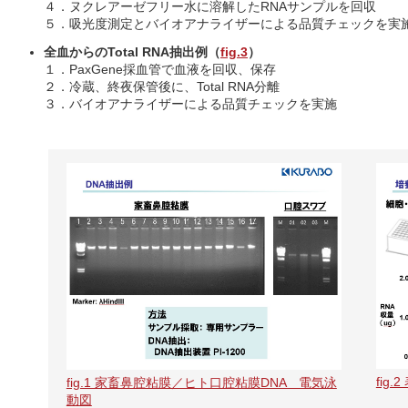
４．ヌクレアーゼフリー水に溶解したRNAサンプルを回収
５．吸光度測定とバイオアナライザーによる品質チェックを実
全血からのTotal RNA抽出例（
fig.3
）
１．PaxGene採血管で血液を回収、保存
２．冷蔵、終夜保管後に、Total RNA分離
３．バイオアナライザーによる品質チェックを実施
fig
fig.1 家畜鼻腔粘膜／ヒト口腔粘膜DNA 電気泳
動図