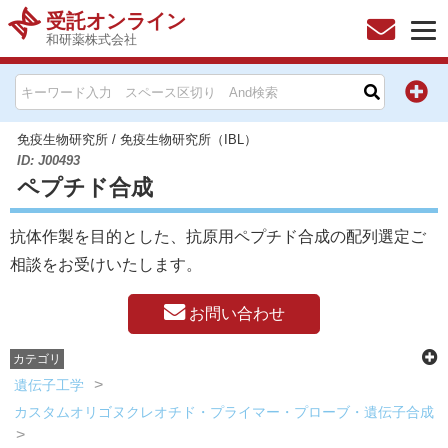
受託オンライン
和研薬株式会社
HOME
お問い合わせ
免疫生物研究所
/
免疫生物研究所（IBL）
ID: J00493
ペプチド合成
お知らせ
抗体作製を目的とした、抗原用ペプチド合成の配列選定ご
キャンペーン情報一覧
相談をお受けいたします。
製品カテゴリー一覧
お問い合わせ
メーカー別索引
カテゴリ
遺伝子工学
販売元別索引
カスタムオリゴヌクレオチド・プライマー・プローブ・遺伝子合成
ご利用ガイド