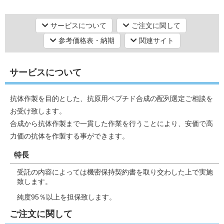
ペプチド合成・オリゴペプチド合成・ペプチド修飾
抗体作製
抗体作製
サービスについて
ご注文に関して
各種動物 / 非動物 モノクロ・ポリクロ抗体・組換え体抗体作製・
研究機器オンライン
参考価格表・納期
関連サイト
精製
ラボプランニング
サービスについて
実験フローガイド
抗体作製を目的とした、抗原用ペプチド合成の配列選定ご相談を
お受け致します。
ワケンG オンラインショップ
合成から抗体作製まで一貫した作業を行うことにより、安価で高
力価の抗体を作製する事ができます。
和研薬 ホームページ
特長
受託の内容によっては機密保持契約書を取り交わした上で実施
致します。
純度95％以上を担保致します。
ご注文に関して