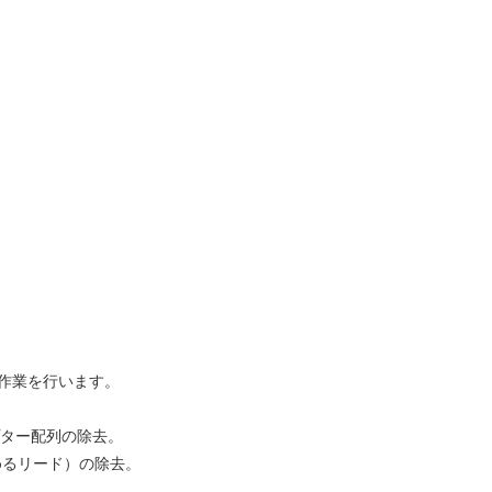
下の作業を行います。
プター配列の除去。
占めるリード）の除去。