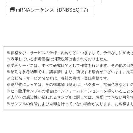
mRNAシーケンス（DNBSEQ T7）
※価格及び、サービスの仕様・内容などにつきまして、予告なしに変更
※表示している参考価格は消費税等は含まれておりません。
※受託サービスは、すべて研究目的として作業を行います。その他の目
※納期は参考納期です。諸事情により、前後する場合がございます。納
※会社名・サービス名などは、各社の商標・登録商標です。
※納品物によっては、その構成物（例えば、ベクター、蛍光色素など）
※ヒト臨床サンプルの場合はインフォームドコンセントを得ていること
※人間への感染性が疑われるサンプルに関しては、お受けできない可能
※サンプルの保管および返却を行っていない場合があります。お客様よ