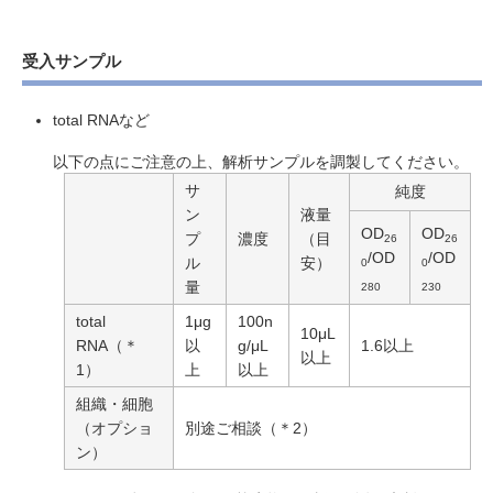
受入サンプル
total RNAなど
以下の点にご注意の上、解析サンプルを調製してください。
サ
純度
ン
液量
OD
OD
プ
濃度
（目
26
26
/OD
/OD
ル
安）
0
0
量
280
230
total
1μg
100n
10μL
RNA（＊
以
g/μL
1.6以上
以上
1）
上
以上
組織・細胞
（オプショ
別途ご相談（＊2）
ン）