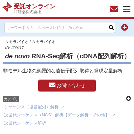
受託オンライン
和研薬株式会社
HOME
お問い合わせ
タカラバイオ
/
タカラバイオ
ID: J00117
de novo
RNA-Seq解析（cDNA配列解析）
お知らせ
非モデル生物の網羅的な遺伝子配列取得と発現定量解析
キャンペーン情報一覧
お問い合わせ
製品カテゴリー一覧
カテゴリ
メーカー別索引
シーケンス（塩基配列）解析
次世代シーケンス（NGS）解析【データ解析・その他】
販売元別索引
次世代シーケンス解析
シーケンス（塩基配列）解析
ご利用ガイド