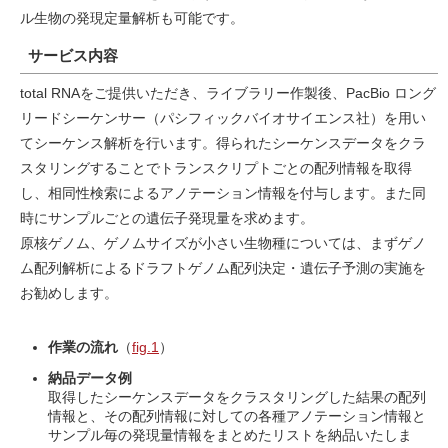
ル生物の発現定量解析も可能です。
サービス内容
total RNAをご提供いただき、ライブラリー作製後、PacBio ロング
リードシーケンサー（パシフィックバイオサイエンス社）を用い
てシーケンス解析を行います。得られたシーケンスデータをクラ
スタリングすることでトランスクリプトごとの配列情報を取得
し、相同性検索によるアノテーション情報を付与します。また同
時にサンプルごとの遺伝子発現量を求めます。
原核ゲノム、ゲノムサイズが小さい生物種については、まずゲノ
ム配列解析によるドラフトゲノム配列決定・遺伝子予測の実施を
お勧めします。
作業の流れ
（
fig.1
）
納品データ例
取得したシーケンスデータをクラスタリングした結果の配列
情報と、その配列情報に対しての各種アノテーション情報と
サンプル毎の発現量情報をまとめたリストを納品いたしま