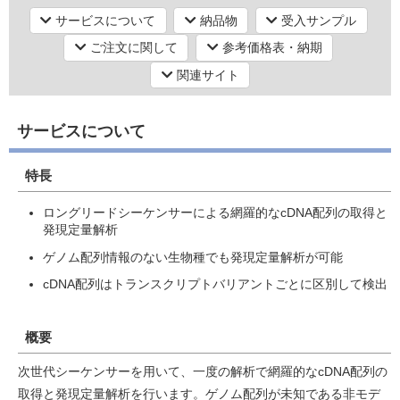
次世代シーケンス（NGS）解析【RNAシーケンス】
サービスについて
納品物
受入サンプル
RNA-Seq解析・TruSeq（微量）トランスクリプトーム解析
ご注文に関して
参考価格表・納期
研究機器オンライン
関連サイト
ラボプランニング
サービスについて
実験フローガイド
特長
ワケンG オンラインショップ
ロングリードシーケンサーによる網羅的なcDNA配列の取得と
発現定量解析
和研薬 ホームページ
ゲノム配列情報のない生物種でも発現定量解析が可能
cDNA配列はトランスクリプトバリアントごとに区別して検出
概要
次世代シーケンサーを用いて、一度の解析で網羅的なcDNA配列の
取得と発現定量解析を行います。ゲノム配列が未知である非モデ