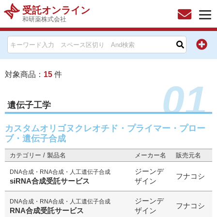
受託オンライン
和研薬株式会社
HOME
お問い合わせ
対象商品：
15
件
01
お知らせ
遺伝子工学
キャンペーン情報一覧
カスタムオリゴヌクレオチド・プライマー・プロー
ブ・遺伝子合成
製品カテゴリー一覧
カテゴリー / 製品名
メーカー名
販売元名
メーカー別索引
ジーンデ
DNA合成・RNA合成・人工遺伝子合成
フナコシ
siRNA合成受託サービス
ザイン
販売元別索引
ジーンデ
DNA合成・RNA合成・人工遺伝子合成
フナコシ
RNA合成受託サービス
ザイン
ご利用ガイド