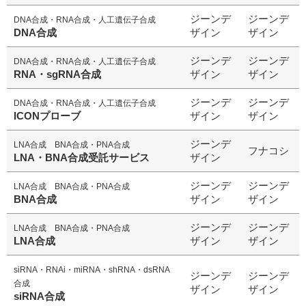
ジーンデ
ジーンデ
DNA合成・RNA合成・人工遺伝子合成
DNA合成
ザイン
ザイン
研究機器オンライン
ジーンデ
ジーンデ
DNA合成・RNA合成・人工遺伝子合成
RNA・sgRNA合成
ザイン
ザイン
ラボプランニング
ジーンデ
ジーンデ
DNA合成・RNA合成・人工遺伝子合成
ICONプローブ
ザイン
ザイン
実験フローガイド
ジーンデ
LNA合成 BNA合成・PNA合成
フナコシ
ワケンG オンラインショップ
LNA・BNA合成受託サービス
ザイン
ジーンデ
ジーンデ
LNA合成 BNA合成・PNA合成
和研薬 ホームページ
BNA合成
ザイン
ザイン
ジーンデ
ジーンデ
LNA合成 BNA合成・PNA合成
LNA合成
ザイン
ザイン
siRNA・RNAi・miRNA・shRNA・dsRNA
ジーンデ
ジーンデ
合成
ザイン
ザイン
siRNA合成