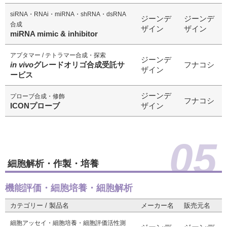
siRNA・RNAi・miRNA・shRNA・dsRNA
ジーンデ
ジーンデ
合成
ザイン
ザイン
miRNA mimic & inhibitor
アプタマー / テトラマー合成・探索
ジーンデ
in vivo
グレードオリゴ合成受託サ
フナコシ
ザイン
ービス
ジーンデ
プローブ合成・修飾
フナコシ
ICONプローブ
ザイン
05
細胞解析・作製・培養
機能評価・細胞培養・細胞解析
カテゴリー / 製品名
メーカー名
販売元名
細胞アッセイ・細胞培養・細胞評価活性測