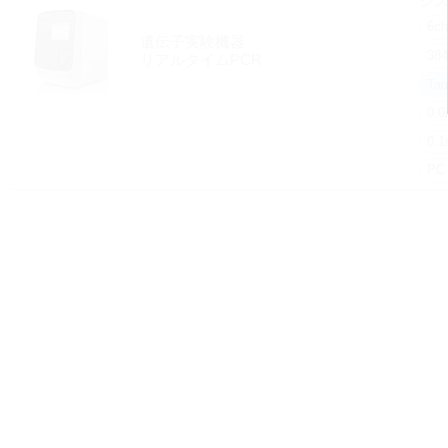
シ
6ch
遺伝子実験機器
38
リアルタイムPCR
Ta
0.
0.
PC