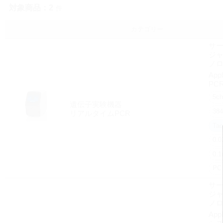
対象商品：
2
件
カテゴリー
サ
ジャ
ノ
App
PC
5ch
遺伝子実験機器
38
リアルタイムPCR
Ta
0.
0.
PC
サ
ジャ
ノ
App