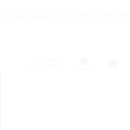
比較表
お問い合わせ
希望小売価格
（税抜）
に追加
リストに追加
11,283,000円～
（税込 12,411,300円～）
比較表作成