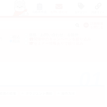
比較表作成
お問い合わせ
カテゴリー
関連サイト
詳細検索
を閉じる
価格「お問い合わせ」を除外
税込
円
開催中のキャンペーンを絞り込み
税抜
セミナー情報ありで絞り込み
01
容器の容量
グラジエント機能
操作方法