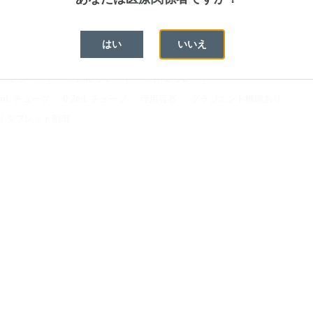
ステム
96サンプル（96wellブロック）
4サンプル（384wellブロック）
はい
いいえ
qMan Array card / OpenArrayブロック
ブロック交換可能
02mL プレート
0.1mL プレート
0.2mL プレート
1mL チューブ
0.2mL チューブ
専用容器
グラジエント機能あり
 / タブレット制御