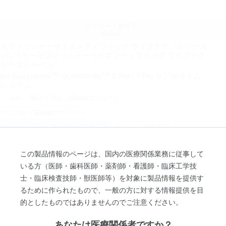
メーカー / 販売元
商品名
ーモフィッシャーサイエンティフィック ライフテクノロジーズ
パン / サーモフィッシャーサイエンティフィック ライフテク
ロジーズジャパン
TM
TM
lied Biosystems
QuantStudio
6 Pro / 7 Pro リアルタイム
Rシステム
6ch
96サンプル（96wellブロック）
4サンプル（384wellブロック）
qMan Array card / OpenArrayブロック
ブロック交換可能
02mL プレート
0.1mL プレート
0.2mL プレート
この製品情報のページは、国内の医療関係業務に従事して
1mL チューブ
0.2mL チューブ
専用容器
グラジエント機能あり
いる方（医師・歯科医師・薬剤師・看護師・臨床工学技
 / タブレット制御
スタンドアロン
士・臨床検査技師・獣医師等）を対象に製品情報を提供す
ーモフィッシャーサイエンティフィック ライフテクノロジーズ
るために作られたもので、一般の方に対する情報提供を目
パン / サーモフィッシャーサイエンティフィック ライフテク
的としたものではありませんのでご注意ください。
ロジーズジャパン
TM
TM
lied Biosystems
QuantStudio
12K Flex リアルタイムPCR
あなたは医療関係者ですか？