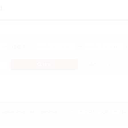
〜
価格帯
条件クリア
検索
TaqMan Array card / OpenArrayブロック
ブロック交換
対応